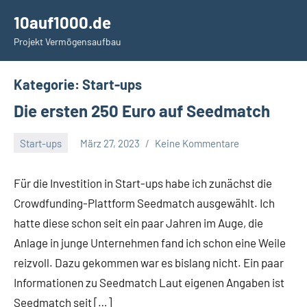
Zum
10auf1000.de
Inhalt
Projekt Vermögensaufbau
springen
Kategorie:
Start-ups
Die ersten 250 Euro auf Seedmatch
Start-ups
März 27, 2023
Keine Kommentare
admin
Für die Investition in Start-ups habe ich zunächst die
Crowdfunding-Plattform Seedmatch ausgewählt. Ich
hatte diese schon seit ein paar Jahren im Auge, die
Anlage in junge Unternehmen fand ich schon eine Weile
reizvoll. Dazu gekommen war es bislang nicht. Ein paar
Informationen zu Seedmatch Laut eigenen Angaben ist
Seedmatch seit […]